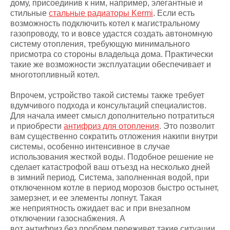
дому, присоединив к ним, например, элегантные и
стильные
стальные радиаторы Kermi
. Если есть
возможность подключить котел к магистральному
газопроводу, то и вовсе удастся создать автономную
систему отопления, требующую минимального
присмотра со стороны владельца дома. Практически
такие же возможности эксплуатации обеспечивает и
многотопливный котел.
Впрочем, устройство такой системы также требует
вдумчивого подхода и консультаций специалистов.
Для начала имеет смысл дополнительно потратиться
и приобрести
антифриз для отопления
. Это позволит
вам существенно сократить отложения накипи внутри
системы, особенно интенсивное в случае
использования жесткой воды. Подобное решение не
сделает катастрофой ваш отъезд на несколько дней
в зимний период. Система, заполненная водой, при
отключенном котле в период морозов быстро остынет,
замерзнет, и ее элементы лопнут. Такая
же неприятность ожидает вас и при внезапном
отключении газоснабжения. А
вот антифриз без проблем переживет такие ситуации.