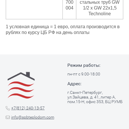
700
стальных труб GW
004
1/2 х GW 22x1,5
Technoline
1 условная единица = 1 евро, оплата производится в
рублях по курсу ЦБ РФ на день оплаты
Режим работы:
пн-пт с 9.00-18.00
Адрес:
г.Санкт-Петербург,
ул.Зайцева, д. 41, литер А,
пом.15-Н, офис 353, БЦ РУМБ
+7(812) 240-13-57
info@spbteplodom.com