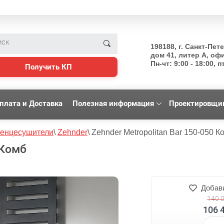
198188, г. Санкт-Пет
дом 41, литер А, оф
Пн-чт: 9:00 - 18:00, пт
Получить КП
плата и Доставка
Полезная информация
Проектировщи
енцесушители
\
Zehnder
\
Zehnder Metropolitan Bar 150-050 К
 Комб
Добави
140 
106 