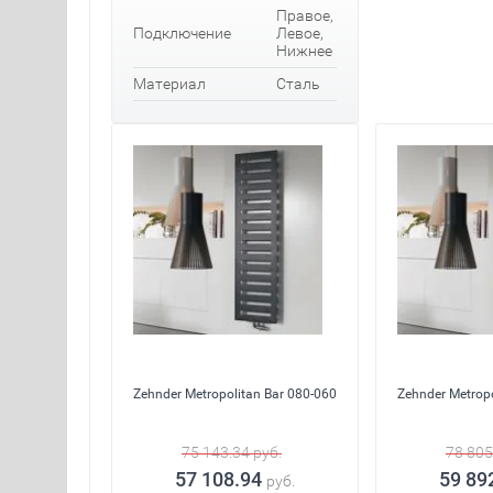
Правое,
Подключение
Левое,
Нижнее
Материал
Сталь
Zehnder Metropolitan Bar 080-060
Zehnder Metropo
75 143.34
руб.
78 805
57 108.94
59 89
руб.