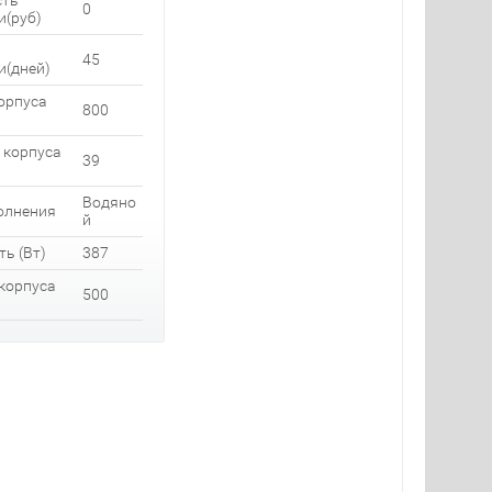
сть
0
и(руб)
45
и(дней)
орпуса
800
 корпуса
39
Водяно
олнения
й
ь (Вт)
387
корпуса
500