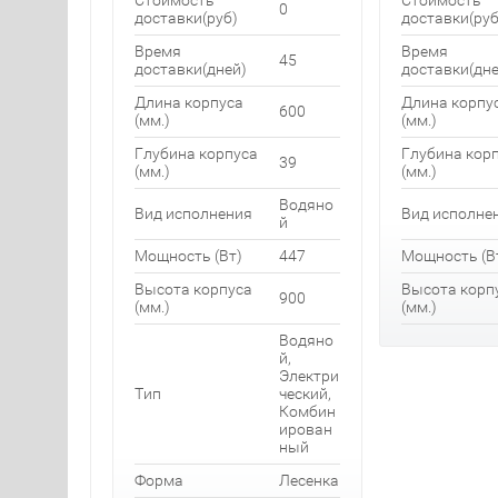
Стоимость
Стоимость
0
доставки(руб)
доставки(руб
Время
Время
45
доставки(дней)
доставки(дне
Длина корпуса
Длина корпу
600
(мм.)
(мм.)
Глубина корпуса
Глубина кор
39
(мм.)
(мм.)
Водяно
Вид исполнения
Вид исполне
й
Мощность (Вт)
447
Мощность (В
Высота корпуса
Высота корп
900
(мм.)
(мм.)
Водяно
й,
Электри
Тип
ческий,
Комбин
ирован
ный
Форма
Лесенка