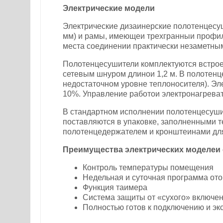
Электрические модели
Электрические дизаинерские полотенцесуши
мм) и рамы, имеющеи трехгранныи профиль
места соединении практически незаметны
Полотенцесушители комплектуются встрое
сетевым шнуром длинои 1,2 м. В полотенц
недостаточном уровне теплоносителя). Эле
10%. Управление работои электронагрева
В стандартном исполнении полотенцесуши
поставляются в упаковке, заполненными т
полотенцедержателем и кронштеинами для
Преимущества электрических моделеи 
Контроль температуры помещения
Недельная и суточная программа от
Функция таимера
Система защиты от «сухого» включен
Полностью готов к подключению и э