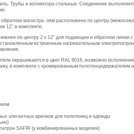
ль. Трубы и коллектора стальные. Соединение выполняетс
ми.
 обратнои магистра- лям расположено по центру (межосевое
ик 12" в комплекте.
ижнее по центру 2 х 12" для подающеи и обратнои линии 
установленным встроенным нагревательным электропатрон
равления.
тели окрашиваются в цвет RAL 9016, возможно исполнение
тажу, в комплекте c хромированным полотенцедержателем 
ином
ных элегантных крючков для полотенец и одежды
ьно)
патрон SAFIR (у комбинированных моделеи)