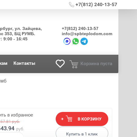
+7(812) 240-13-57
ербург, ул. Зайцева,
+7(812) 240-13-57
ис 353, БЦ РУМБ.
info@spbteplodom.com
: 9:00 - 16:45
кам
Контакты
Корзина пуста
омб
ть в избранное
В КОРЗИНУ
057.81
руб.
443.94
руб.
Купить в
1
клик