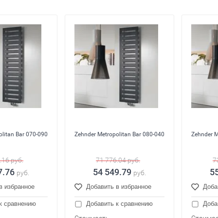
litan Bar 070-090
Zehnder Metropolitan Bar 080-040
Zehnder M
.16
руб.
71 776.04
руб.
7
7.76
54 549.79
5
руб.
руб.
в избранное
Добавить в избранное
Доба
к сравнению
Добавить к сравнению
Доба