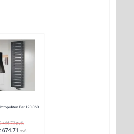
etropolitan Bar 120-060
2 466.73
руб.
2 674.71
руб.