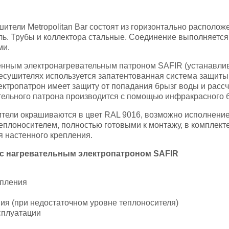
тели Metropolitan Bar состоят из горизонтально расположе
. Трубы и коллектора стальные. Соединение выполняется 
ми.
нным электронагревательным патроном SAFIR (устанавлива
есушителях используется запатентованная система защиты 
ктропатрон имеет защиту от попадания брызг воды и рассчи
тельного патрона производится с помощью инфракрасного 
тели окрашиваются в цвет RAL 9016, возможно исполнение
еплоносителем, полностью готовыми к монтажу, в комплект
 настенного крепления.
с нагревательным электропатроном SAFIR
опления
ия (при недостаточном уровне теплоносителя)
ксплуатации