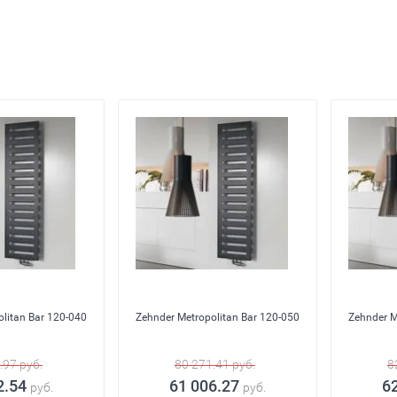
litan Bar 120-040
Zehnder Metropolitan Bar 120-050
Zehnder M
.97
руб.
80 271.41
руб.
8
2.54
61 006.27
6
руб.
руб.