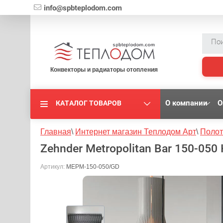
{literal}
info@spbteplodom.com
Конвекторы и радиаторы отопления
О компании
О
КАТАЛОГ ТОВАРОВ
Главная
\
Интернет магазин Теплодом Арт
\
Полот
Zehnder Metropolitan Bar 150-050
Артикул:
MEPM-150-050/GD