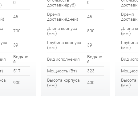
Стоимость
Стоимо
0
0
)
доставки(руб)
доставк
Время
Время
45
45
й)
доставки(дней)
доставк
са
Длина корпуса
Длина к
700
800
(мм.)
(мм.)
пуса
Глубина корпуса
Глубина
39
39
(мм.)
(мм.)
Водяно
Водяно
ния
Вид исполнения
Вид исп
й
й
т)
517
Мощность (Вт)
323
Мощност
уса
Высота корпуса
Высота 
900
400
(мм.)
(мм.)