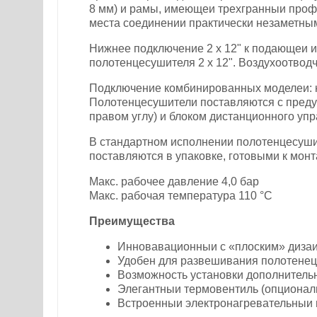
8 мм) и рамы, имеющеи трехгранныи профи
места соединении практически незаметны
Нижнее подключение 2 х 12" к подающеи и
полотенцесушителя 2 x 12". Воздухоотводч
Подключение комбинированных моделеи: н
Полотенцесушители поставляются с пред
правом углу) и блоком дистанционного уп
В стандартном исполнении полотенцесуши
поставляются в упаковке, готовыми к мон
Макс. рабочее давление 4,0 бар
Макс. рабочая температура 110 °C
Преимущества
Инновавационныи с «плоским» диза
Удобен для развешивания полотенец
Возможность установки дополнитель
Элегантныи термовентиль (опционал
Встроенныи электронагревательныи 