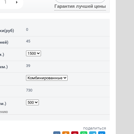
Гарантия лучшей цены
0
ки(руб)
45
ней)
.)
39
мм.)
730
м.)
ению
поделиться