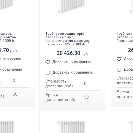
диаторы
Трубчатые радиаторы
Трубчаты
мры оптом
отопления Кимры
отоплени
1-1000-6
однокомнатную квартиру
Гармония
Гармония С25 1-1000-8
1.70
2
руб.
20 426.30
руб.
в избранное
Доба
Добавить в избранное
к сравнению
Доба
Добавить к сравнению
Стоимо
0
Стоимость
)
доставк
0
доставки(руб)
Время
30
Время
й)
доставк
30
доставки(дней)