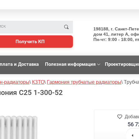
198188, г. Санкт-Пет
дом 41, литер А, оф
Пн-чт: 9:00 - 18:00, пт
Получить КП
плата и Доставка
Полезная информация
Проектировщи
н-радиаторы
\
КЗТО
\
Гармония трубчатые радиаторы
\
Трубч
ония С25 1-300-52
Добави
56 7