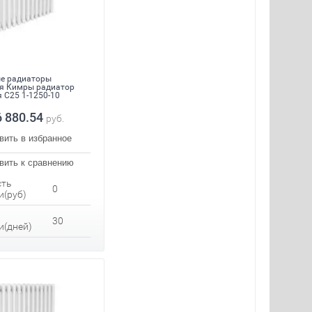
е радиаторы
я Кимры радиатор
 С25 1-1250-10
6 880.54
руб.
вить в избранное
вить к сравнению
сть
0
и(руб)
30
и(дней)