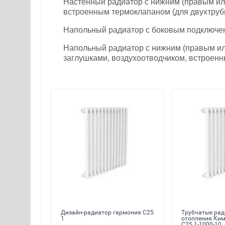
Настенный радиатор с нижним (правым ил
встроенным термоклапаном (для двухтрубн
Напольный радиатор с боковым подключение
Напольный радиатор с нижним (правым или
заглушками, воздухоотводчиком, встроенн
Дизайн-радиатор гармония С25
Трубчатые ра
1
отопления Ки
С25 1-1000-10