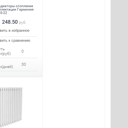
диаторы отопления
плектации Гармония
00-22
1 248.50
руб.
вить в избранное
вить к сравнению
сть
0
и(руб)
30
и(дней)