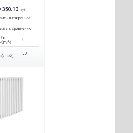
9 350.10
руб.
вить в избранное
вить к сравнению
сть
0
и(руб)
30
и(дней)