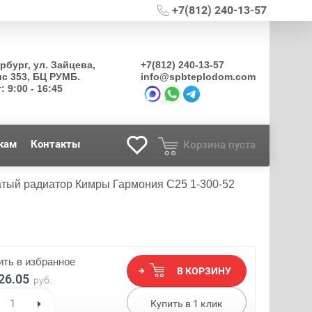
+7(812) 240-13-57
ербург, ул. Зайцева,
+7(812) 240-13-57
ис 353, БЦ РУМБ.
info@spbteplodom.com
: 9:00 - 16:45
кам
Контакты
Корзина пуста
атый радиатор Кимры Гармония С25 1-300-52
ть в избранное
В КОРЗИНУ
26.05
руб.
Купить в
1
клик