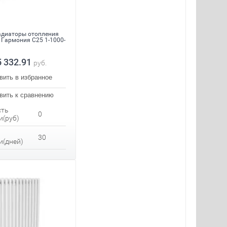
диаторы отопления
 Гармония С25 1-1000-
5 332.91
руб.
вить в избранное
вить к сравнению
сть
0
и(руб)
30
и(дней)