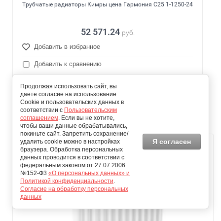
Трубчатые радиаторы Кимры цена Гармония С25 1-1250-24
52 571.24
руб.
Добавить в избранное
Добавить к сравнению
Стоимость доставки(руб)
Продолжая использовать сайт, вы
0
даете согласие на использование
Cookie и пользовательских данных в
Время доставки(дней)
соответствии с
Пользовательским
30
соглашением
. Если вы не хотите,
чтобы ваши данные обрабатывались,
покиньте сайт. Запретить сохранение/
Я согласен
удалить cookie можно в настройках
браузера. Обработка персональных
данных проводится в соответствии с
федеральным законом от 27.07.2006
№152-Ф3
«О персональных данных» и
Политикой конфиденциальности
.
Согласие на обработку персональных
данных