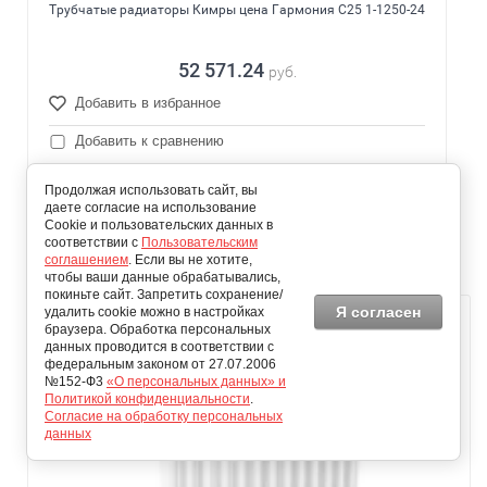
Трубчатые радиаторы Кимры цена Гармония С25 1-1250-24
52 571.24
руб.
Добавить в избранное
Добавить к сравнению
Стоимость доставки(руб)
Продолжая использовать сайт, вы
0
даете согласие на использование
Cookie и пользовательских данных в
Время доставки(дней)
соответствии с
Пользовательским
30
соглашением
. Если вы не хотите,
чтобы ваши данные обрабатывались,
покиньте сайт. Запретить сохранение/
Я согласен
удалить cookie можно в настройках
браузера. Обработка персональных
данных проводится в соответствии с
федеральным законом от 27.07.2006
№152-Ф3
«О персональных данных» и
Политикой конфиденциальности
.
Согласие на обработку персональных
данных