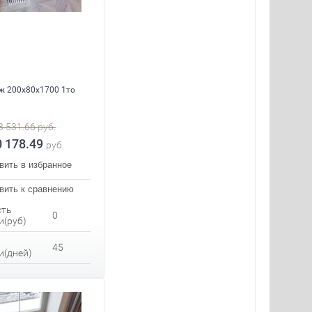
ж 200x80x1700 1то
3 531.66
руб.
0 178.49
руб.
вить в избранное
вить к сравнению
сть
0
и(руб)
45
и(дней)