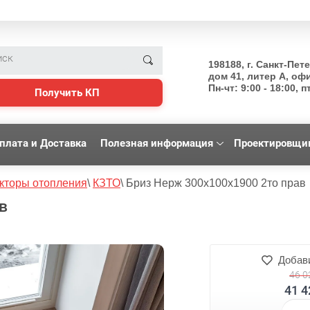
198188, г. Санкт-Пет
дом 41, литер А, оф
Пн-чт: 9:00 - 18:00, пт
Получить КП
плата и Доставка
Полезная информация
Проектировщи
кторы отопления
\
КЗТО
\
Бриз Нерж 300x100x1900 2то прав
в
Добави
46 0
41 4