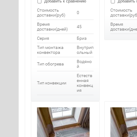
Добавить к сравнению
Добавить 
Стоимость
Стоимость
0
доставки(руб)
доставки(руб
Время
Время
45
доставки(дней)
доставки(дне
Серия
Бриз
Тип монтажа
Внутрип
конвектора
ольный
Водяно
Тип обогрева
й
Естеств
енная
Тип конвекции
конвекц
ия