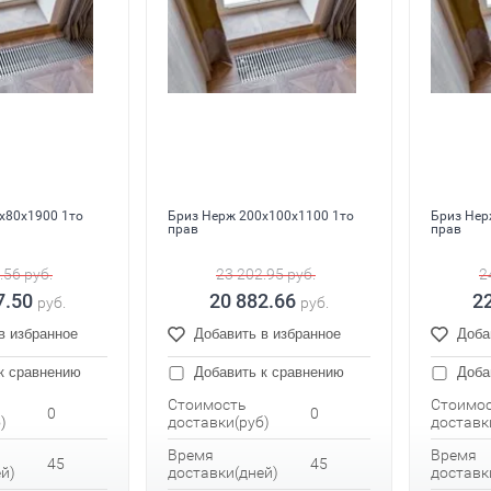
x80x1900 1то
Бриз Нерж 200x100x1100 1то
Бриз Нер
прав
прав
.56
руб.
23 202.95
руб.
2
7.50
20 882.66
2
руб.
руб.
в избранное
Добавить в избранное
Доба
к сравнению
Добавить к сравнению
Доба
Стоимость
Стоимо
0
0
)
доставки(руб)
доставк
Время
Время
45
45
й)
доставки(дней)
доставк