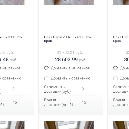
x80x1500 1то
Бриз Нерж 200x80x1600 1то
Бриз Нер
прав
прав
.76
руб.
31 782.21
руб.
3
9.48
28 603.99
3
руб.
руб.
в избранное
Добавить в избранное
Доба
к сравнению
Добавить к сравнению
Доба
Стоимость
Стоимо
0
0
)
доставки(руб)
доставк
Время
Время
45
45
й)
доставки(дней)
доставк