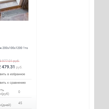
ж 200x100x1200 1то
4 977.01
руб.
2 479.31
руб.
вить в избранное
вить к сравнению
сть
0
и(руб)
45
и(дней)