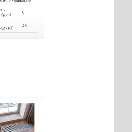
вить к сравнению
сть
0
и(руб)
45
и(дней)