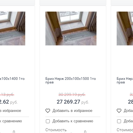
x100x1400 1то
Бриз Нерж 200x100x1500 1то
Бриз Нер
прав
прав
.13
руб.
30 299.19
руб.
3
2.62
27 269.27
2
руб.
руб.
в избранное
Добавить в избранное
Доба
к сравнению
Добавить к сравнению
Доба
Стоимость
Стоимо
0
0