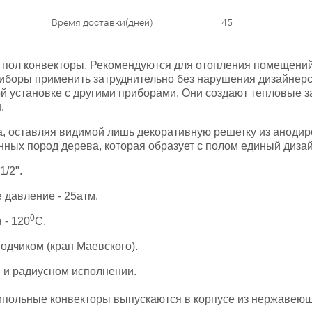
Время доставки(дней)
45
в пол конвекторы. Рекомендуются для отопления помещени
иборы применить затруднительно без нарушения дизайнерс
й установке с другими приборами. Они создают тепловые 
.
ла, оставляя видимой лишь декоративную решетку из аноди
ых пород дерева, которая образует с полом единый дизайн
/2".
 давление - 25атм.
0
 - 120
С.
одчиком (кран Маевского).
 и радиусном исполнении.
ипольные конвекторы выпускаются в корпусе из нержавеющ