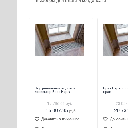
выходом для влаги и конденсата.
Внутрипольный водяной
Бриз Нерж 200
конвектор Бриз Нерж
прав
17 786.61
руб.
23 034
16 007.95
20 73
руб.
Добавить в избранное
Добавить 