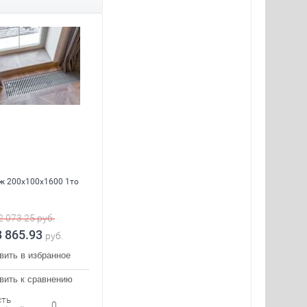
ж 200x100x1600 1то
2 073.25
руб.
8 865.93
руб.
вить в избранное
вить к сравнению
сть
0