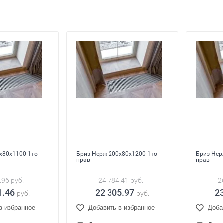
x80x1100 1то
Бриз Нерж 200x80x1200 1то
Бриз Нер
прав
прав
.96
руб.
24 784.41
руб.
2
1.46
22 305.97
2
руб.
руб.
в избранное
Добавить в избранное
Доба