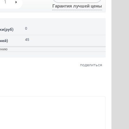
Гарантия лучшей цены
0
ки(руб)
45
ней)
ению
поделиться