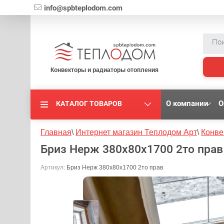
{literal}
info@spbteplodom.com
Конвекторы и радиаторы отопления
О компании
О
КАТАЛОГ ТОВАРОВ
Главная
\
Интернет магазин Теплодом Арт
\
Конве
Бриз Нерж 380x80x1700 2то прав
Артикул:
Бриз Нерж 380x80x1700 2то прав