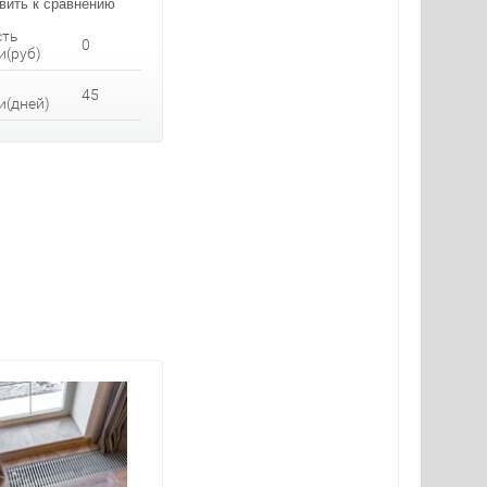
вить к сравнению
сть
0
и(руб)
45
и(дней)