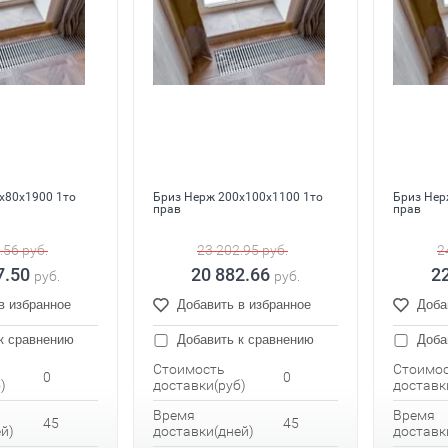
x80x1900 1то
Бриз Нерж 200x100x1100 1то
Бриз Нер
прав
прав
.56
руб.
23 202.95
руб.
2
7.50
20 882.66
2
руб.
руб.
в избранное
Добавить в избранное
Доба
к сравнению
Добавить к сравнению
Доба
Стоимость
Стоимо
0
0
)
доставки(руб)
доставк
Время
Время
45
45
й)
доставки(дней)
доставк