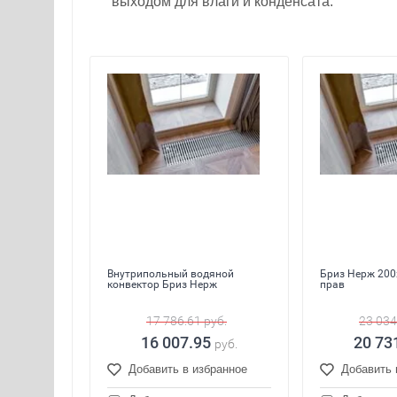
выходом для влаги и конденсата.
Внутрипольный водяной
Бриз Нерж 200
конвектор Бриз Нерж
прав
17 786.61
руб.
23 034
16 007.95
20 73
руб.
Добавить в избранное
Добавить 