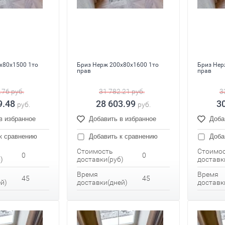
x80x1500 1то
Бриз Нерж 200x80x1600 1то
Бриз Нер
прав
прав
.76
руб.
31 782.21
руб.
3
9.48
28 603.99
3
руб.
руб.
в избранное
Добавить в избранное
Доба
к сравнению
Добавить к сравнению
Доба
Стоимость
Стоимо
0
0
)
доставки(руб)
доставк
Время
Время
45
45
й)
доставки(дней)
доставк