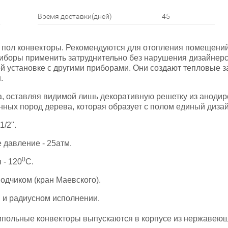
Время доставки(дней)
45
в пол конвекторы. Рекомендуются для отопления помещени
иборы применить затруднительно без нарушения дизайнерс
й установке с другими приборами. Они создают тепловые 
.
ла, оставляя видимой лишь декоративную решетку из аноди
ых пород дерева, которая образует с полом единый дизайн
/2".
 давление - 25атм.
0
 - 120
С.
одчиком (кран Маевского).
 и радиусном исполнении.
ипольные конвекторы выпускаются в корпусе из нержавеющ