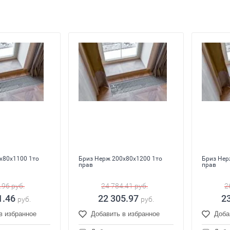
x80x1100 1то
Бриз Нерж 200x80x1200 1то
Бриз Нер
прав
прав
.96
руб.
24 784.41
руб.
2
1.46
22 305.97
2
руб.
руб.
в избранное
Добавить в избранное
Доба