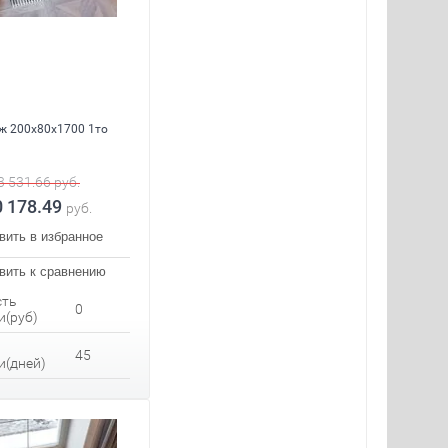
ж 200x80x1700 1то
3 531.66
руб.
0 178.49
руб.
вить в избранное
вить к сравнению
сть
0
и(руб)
45
и(дней)