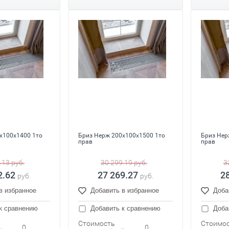
x100x1400 1то
Бриз Нерж 200x100x1500 1то
Бриз Нер
прав
прав
.13
руб.
30 299.19
руб.
3
2.62
27 269.27
2
руб.
руб.
в избранное
Добавить в избранное
Доба
к сравнению
Добавить к сравнению
Доба
Стоимость
Стоимо
0
0