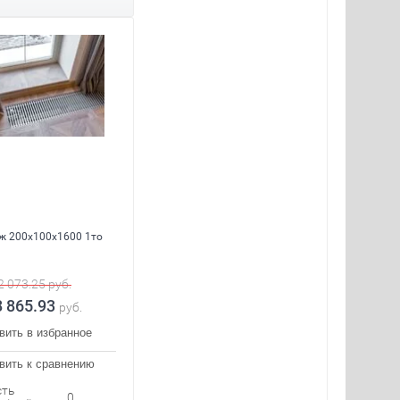
ж 200x100x1600 1то
2 073.25
руб.
8 865.93
руб.
вить в избранное
вить к сравнению
сть
0