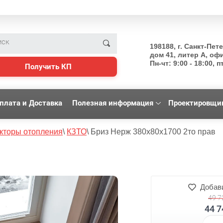
198188, г. Санкт-Пет
дом 41, литер А, оф
Пн-чт: 9:00 - 18:00, пт
Получить КП
плата и Доставка
Полезная информация
Проектировщи
кторы отопления
\
КЗТО
\
Бриз Нерж 380x80x1700 2то прав
Добави
49 7
44 7