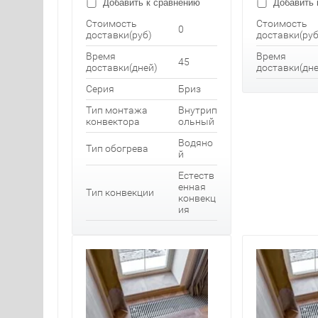
Добавить к сравнению
Добавить 
Стоимость
Стоимость
0
доставки(руб)
доставки(руб
Время
Время
45
доставки(дней)
доставки(дне
Серия
Бриз
Тип монтажа
Внутрип
конвектора
ольный
Водяно
Тип обогрева
й
Естеств
енная
Тип конвекции
конвекц
ия