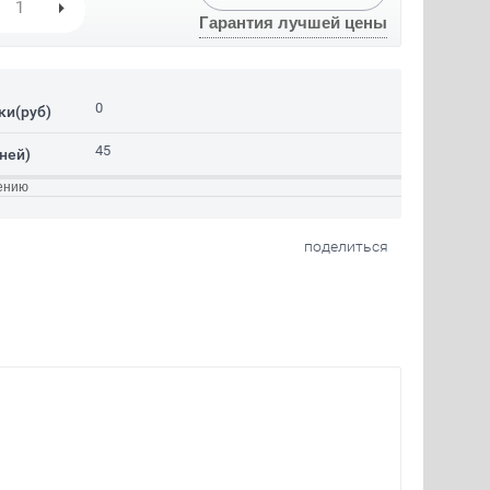
Гарантия лучшей цены
0
ки(руб)
45
ней)
ению
поделиться