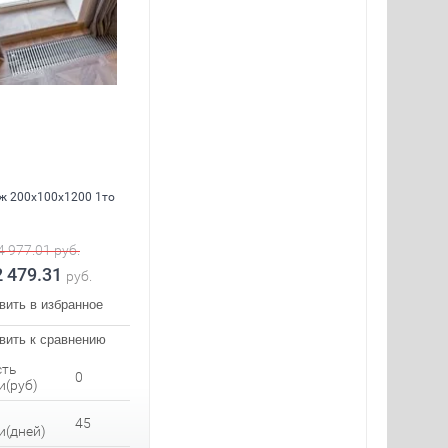
ж 200x100x1200 1то
4 977.01
руб.
2 479.31
руб.
вить в избранное
вить к сравнению
сть
0
и(руб)
45
и(дней)