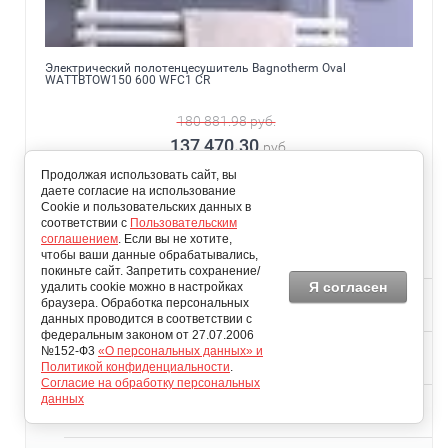
Электрический полотенцесушитель Bagnotherm Oval
WATTBTOW150 600 WFC1 CR
180 881.98
руб.
137 470.30
руб.
Продолжая использовать сайт, вы
Добавить в избранное
даете согласие на использование
Cookie и пользовательских данных в
Добавить к сравнению
соответствии с
Пользовательским
соглашением
. Если вы не хотите,
Стоимость доставки(руб)
чтобы ваши данные обрабатывались,
0
покиньте сайт. Запретить сохранение/
Я согласен
удалить cookie можно в настройках
Время доставки(дней)
браузера. Обработка персональных
3
данных проводится в соответствии с
федеральным законом от 27.07.2006
Длина (мм)
№152-Ф3
«О персональных данных» и
600
Политикой конфиденциальности
.
Согласие на обработку персональных
данных
Глубина (мм)
74