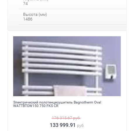
74
Высота (мм)
1486
Электрический полотенцесушитель Bagnotherm Oval
WATTBTOW150 750 FKS CR
176 315.67
руб.
133 999.91
руб.