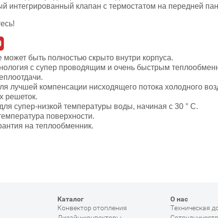
й интегрированный клапан с термостатом на передней пан
есь!
 может быть полностью скрыто внутри корпуса.
нология с супер проводящим и очень быстрым теплообменн
еплоотдачи.
для лучшей компенсации нисходящего потока холодного во
х решеток.
для супер-низкой температуры воды, начиная с 30 ° C.
температура поверхности.
арантия на теплообменник.
Каталог
О нас
Конвектор отопления
Техническая д
Дизайн-конвекторы
Сотрудничест