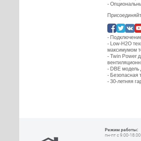
- Опциональны
Присоединяйт
- Подключение
- Low-H2O тех
максимумом т
- Twin Power 
вентиляционн
- DBE модель 
- Безопасная 
- 30-летняя г
Режим работы:
пн-пт с 9.00-18.00