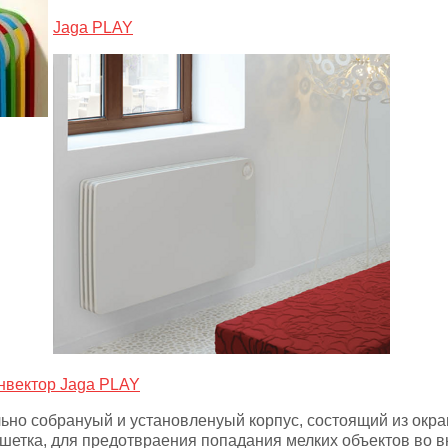
Jaga PLAY
нвектор Jaga PLAY
льно собранyый и установленyый корпус, состоящий из ок
шетка, для предотвраения попадания мелких объектов во в