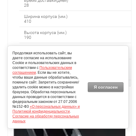
Время доставки(дней)
28
Ширина корпуса (мм.)
410
Высота корпуса (мм.)
190
Длина корпуса (мм.)
Продолжая использовать сайт, вы
1000
даете согласие на использование
Cookie и пользовательских данных в
Тип конвекции
соответствии с
Пользовательским
Естественная
соглашением
. Если вы не хотите,
конвекция
чтобы ваши данные обрабатывались,
покиньте сайт. Запретить сохранение/
Я согласен
удалить cookie можно в настройках
браузера. Обработка персональных
данных проводится в соответствии с
федеральным законом от 27.07.2006
№152-Ф3
«О персональных данных» и
Политикой конфиденциальности
.
Согласие на обработку персональных
данных