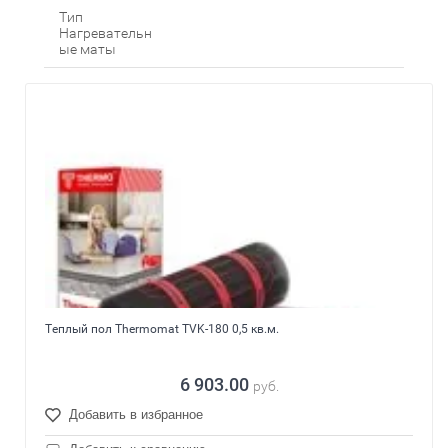
Тип
Нагревательн
ые маты
Теплый пол Thermomat TVK-180 0,5 кв.м.
6 903.00
руб.
Добавить в избранное