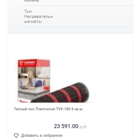
камень
Тип
Нагревательн
ые маты
Теплый пол Thermomat TVK-180 6 кв.м.
23 591.00
руб.
Добавить в избранное