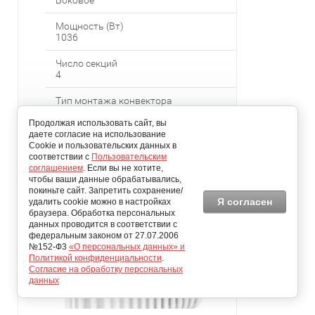
Боковое
Мощность (Вт)
1036
Число секций
4
Тип монтажа конвектора
Настенны
й
Продолжая использовать сайт, вы
даете согласие на использование
Cookie и пользовательских данных в
соответствии с
Пользовательским
соглашением
. Если вы не хотите,
чтобы ваши данные обрабатывались,
покиньте сайт. Запретить сохранение/
Я согласен
удалить cookie можно в настройках
браузера. Обработка персональных
данных проводится в соответствии с
федеральным законом от 27.07.2006
№152-Ф3
«О персональных данных» и
Политикой конфиденциальности
.
Согласие на обработку персональных
данных