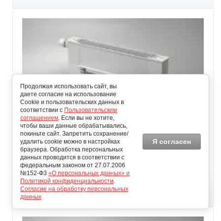
Продолжая использовать сайт, вы
даете согласие на использование
Cookie и пользовательских данных в
соответствии с
Пользовательским
соглашением
. Если вы не хотите,
чтобы ваши данные обрабатывались,
Медно-алюминиевые конвекторы настенные Новотерм 157-
покиньте сайт. Запретить сохранение/
162-800
Я согласен
удалить cookie можно в настройках
браузера. Обработка персональных
8 251.00
руб.
данных проводится в соответствии с
федеральным законом от 27.07.2006
Добавить в избранное
№152-Ф3
«О персональных данных» и
Политикой конфиденциальности
.
Добавить к сравнению
Согласие на обработку персональных
данных