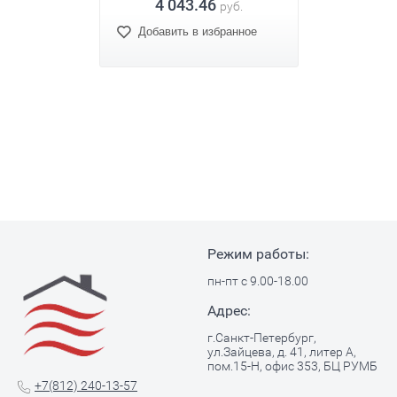
4 043.46
руб.
ное
Добавить в избранное
Доб
Режим работы:
пн-пт с 9.00-18.00
Адрес:
г.Санкт-Петербург,
ул.Зайцева, д. 41, литер А,
пом.15-Н, офис 353, БЦ РУМБ
+7(812) 240-13-57