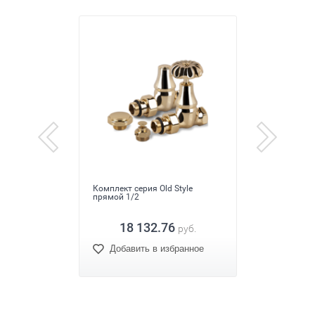
а
Комплект серия Old Style
Компле
500Z000
прямой 1/2
цвет бр
18 132.76
.
руб.
ное
Добавить в избранное
Доб