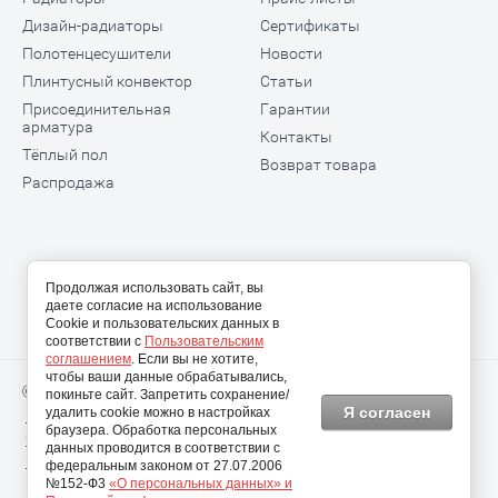
Дизайн-радиаторы
Сертификаты
Полотенцесушители
Новости
Плинтусный конвектор
Статьи
Присоединительная
Гарантии
арматура
Контакты
Тёплый пол
Возврат товара
Распродажа
Продолжая использовать сайт, вы
даете согласие на использование
Cookie и пользовательских данных в
соответствии с
Пользовательским
соглашением
. Если вы не хотите,
чтобы ваши данные обрабатывались,
© 2009-2026 ООО "Теплодом АРТ"
покиньте сайт. Запретить сохранение/
Я согласен
удалить cookie можно в настройках
Политика конфиденциальности
браузера. Обработка персональных
Согласие на использование персональных данных
данных проводится в соответствии с
Пользовательское соглашение
федеральным законом от 27.07.2006
№152-Ф3
«О персональных данных» и