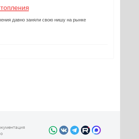
отопления
ления давно заняли свою нишу на рынке
окументация
во