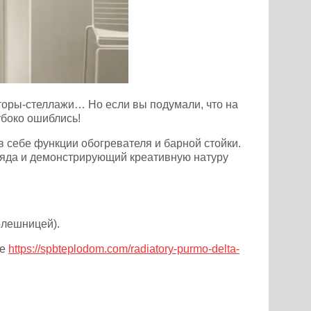
торы-стеллажи… Но если вы подумали, что на
убоко ошиблись!
 себе функции обогревателя и барной стойки.
ляда и демонстрирующий креативную натуру
олешницей).
те
https://spbteplodom.com/radiatory-purmo-delta-