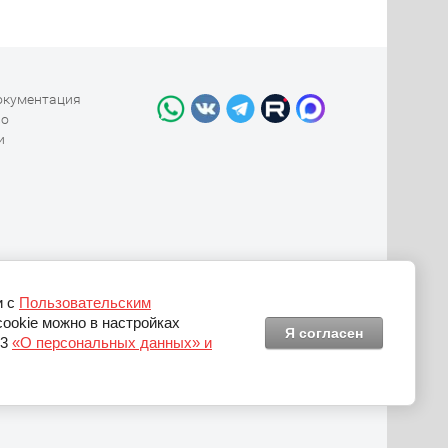
окументация
во
и
а
и с
Пользовательским
cookie можно в настройках
Я согласен
Ф3
«О персональных данных» и
Карта сайта