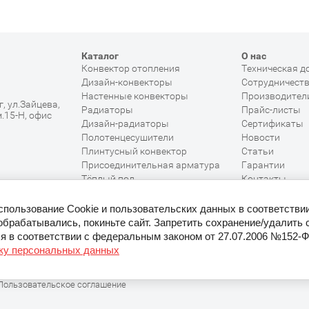
Каталог
О нас
Конвектор отопления
Техническая д
Дизайн-конвекторы
Сотрудничест
Настенные конвекторы
Производител
, ул.Зайцева,
Радиаторы
Прайс-листы
м.15-Н, офис
Дизайн-радиаторы
Сертификаты
Полотенцесушители
Новости
Плинтусный конвектор
Статьи
Присоединительная арматура
Гарантии
Тёплый пол
Контакты
Распродажа
Возврат товар
использование Cookie и пользовательских данных в соответстви
обрабатывались, покиньте сайт. Запретить сохранение/удалить 
я в соответствии с федеральным законом от 27.07.2006 №152-
тку персональных данных
Политика конфиденциальности
Согласие на использование персональных данных
Пользовательское соглашение