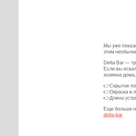
Мы уже показ
этом необычн
Delta Bar — т
Если вы иска
хозяина дома, 
👉Скрытое по
👉Окраска в л
👉Длина устро
Еще больше н
delta-bar