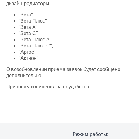
дизайн-радиаторы:
"Зета"
"Зета Плюс"
"Зета А"
"Зета С"
"Зета Плюс А"
"Зета Плюс С",
"Аргос"
"Актион"
О возобновлении приема заявок будет сообщено
дополнительно.
Приносим извинения за неудобства.
Режим работы: