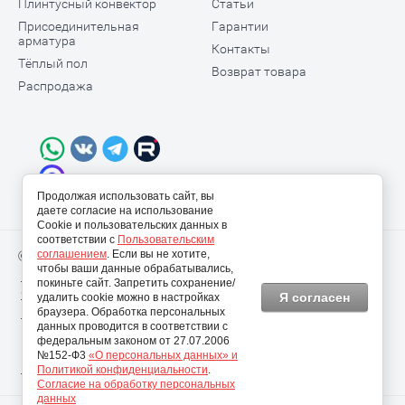
Плинтусный конвектор
Статьи
Присоединительная
Гарантии
арматура
Контакты
Тёплый пол
Возврат товара
Распродажа
Продолжая использовать сайт, вы
даете согласие на использование
Cookie и пользовательских данных в
соответствии с
Пользовательским
соглашением
. Если вы не хотите,
© 2009-2026 ООО "Теплодом АРТ"
чтобы ваши данные обрабатывались,
Политика конфиденциальности
покиньте сайт. Запретить сохранение/
Согласие на использование персональных данных
Я согласен
удалить cookie можно в настройках
Пользовательское соглашение
браузера. Обработка персональных
данных проводится в соответствии с
федеральным законом от 27.07.2006
№152-Ф3
«О персональных данных» и
Карта сайта
Политикой конфиденциальности
.
Согласие на обработку персональных
данных