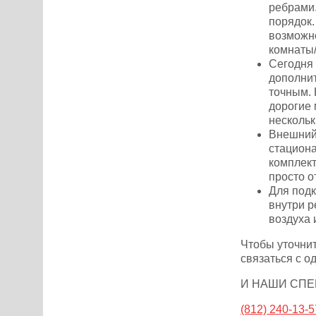
ребрами.
порядок.
возможно
комнаты
Сегодня 
дополнит
точным. 
дорогие
нескольк
Внешний 
стациона
комплект
просто о
Для подк
внутри р
воздуха 
Чтобы уточнит
связаться с о
И НАШИ СП
(812) 240-13-5