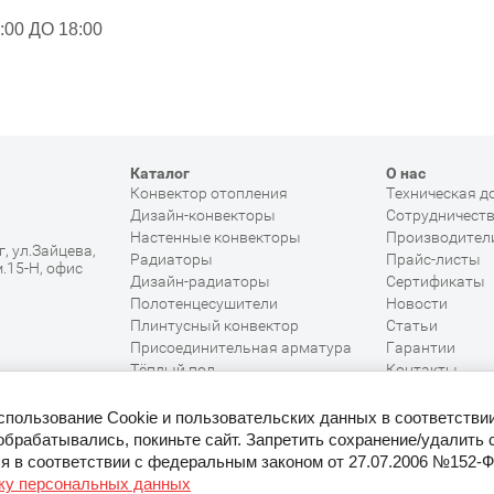
00 ДО 18:00
Каталог
О нас
Конвектор отопления
Техническая д
Дизайн-конвекторы
Сотрудничест
Настенные конвекторы
Производител
, ул.Зайцева,
Радиаторы
Прайс-листы
м.15-Н, офис
Дизайн-радиаторы
Сертификаты
Полотенцесушители
Новости
Плинтусный конвектор
Статьи
Присоединительная арматура
Гарантии
Тёплый пол
Контакты
Распродажа
Возврат товар
использование Cookie и пользовательских данных в соответстви
обрабатывались, покиньте сайт. Запретить сохранение/удалить 
я в соответствии с федеральным законом от 27.07.2006 №152-
тку персональных данных