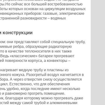
ры.Но сейчас все большей востребованностью
боты которых основан на циркуляции воздушных
онвекционных приборов: газовые, электрические
страненной разновидности – водяных
и конструкции
м: они представляют собой специальную трубу,
иниевые ребра, образующие радиаторную
то в качестве теплоносителя в них также
 Ведь «классические» батареи прогревают
й поверхности корпуса, а конвекторы –
нагревает медную трубу и пластины из
нного кожуха. Разогретый воздух нагнетается в
бора. А через отверстия снизу осуществляется
цикл. Естественно, что для обеспечения
нь удобно, когда последние имеют несколько
о и равномерно прогреть помещение.
ик, благодаря которому можно прогревать даже
верстий между самой трубой и алюминиевыми