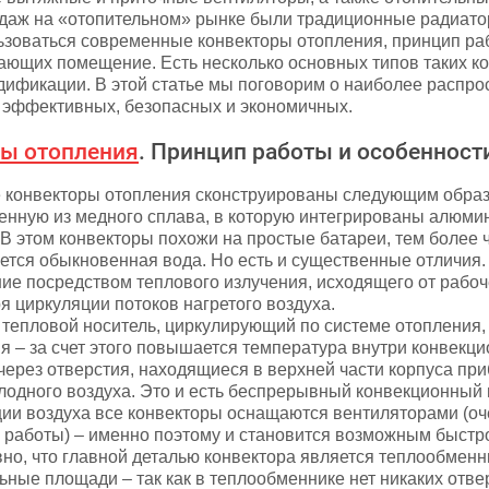
даж на «отопительном» рынке были традиционные радиато
ьзоваться современные конвекторы отопления, принцип ра
ающих помещение. Есть несколько основных типов таких к
дификации. В этой статье мы поговорим о наиболее распро
– эффективных, безопасных и экономичных.
ы отопления
. Принцип работы и особенност
конвекторы отопления сконструированы следующим образо
ленную из медного сплава, в которую интегрированы алюм
 В этом конвекторы похожи на простые батареи, тем более ч
ется обыкновенная вода. Но есть и существенные отличия.
е посредством теплового излучения, исходящего от рабоче
я циркуляции потоков нагретого воздуха.
тепловой носитель, циркулирующий по системе отопления, 
 – за счет этого повышается температура внутри конвекцио
через отверстия, находящиеся в верхней части корпуса при
лодного воздуха. Это и есть беспрерывный конвекционный 
ии воздуха все конвекторы оснащаются вентиляторами (оче
работы) – именно поэтому и становится возможным быстр
но, что главной деталью конвектора является теплообменн
ьные площади – так как в теплообменнике нет никаких от