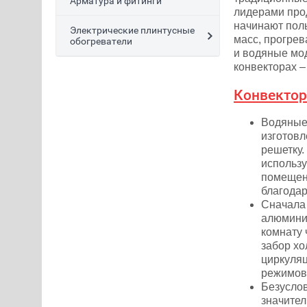
Арматура и фитинги
лидерами про
начинают пол
Электрические плинтусные
масс, прогрев
обогреватели
и водяные мо
конвекторах 
Конвектор
Водяные 
изготов
решетку.
использу
помещени
благодар
Сначала 
алюминия
комнату 
забор хо
циркуляц
режимов 
Безуслов
значител