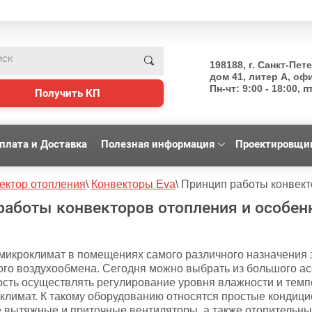
198188, г. Санкт-Пет
дом 41, литер А, оф
Пн-чт: 9:00 - 18:00, пт
Получить КП
плата и Доставка
Полезная информация
Проектировщи
ектор отопления
\
Конвекторы Eva
\
Принцип работы конвект
работы конвекторов отопления и особен
 микроклимат в помещениях самого различного назначения 
ого воздухообмена. Сегодня можно выбрать из большого а
ость осуществлять регулирование уровня влажности и темп
климат. К такому оборудованию относятся простые кондици
вытяжные и приточные вентиляторы, а также отопительные