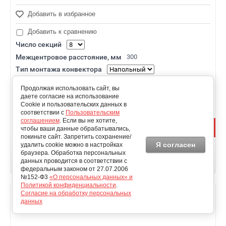
Добавить в избранное
Добавить к сравнению
Число секций
Межцентровое расстояние, мм
300
Тип монтажа конвектора
Продолжая использовать сайт, вы
61 199.72
руб.
даете согласие на использование
55 079.75
руб.
Cookie и пользовательских данных в
соответствии с
Пользовательским
соглашением
. Если вы не хотите,
чтобы ваши данные обрабатывались,
покиньте сайт. Запретить сохранение/
Я согласен
удалить cookie можно в настройках
браузера. Обработка персональных
Купить в
1
клик
данных проводится в соответствии с
федеральным законом от 27.07.2006
№152-Ф3
«О персональных данных» и
Политикой конфиденциальности
.
Согласие на обработку персональных
Дизайн-радиатор стальной Зеркало 2
данных