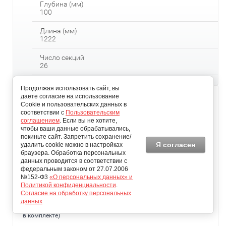
Глубина (мм)
100
Длина (мм)
1222
Число секций
26
Продолжая использовать сайт, вы
даете согласие на использование
Cookie и пользовательских данных в
соответствии с
Пользовательским
соглашением
. Если вы не хотите,
чтобы ваши данные обрабатывались,
покиньте сайт. Запретить сохранение/
Я согласен
удалить cookie можно в настройках
браузера. Обработка персональных
данных проводится в соответствии с
федеральным законом от 27.07.2006
№152-Ф3
«О персональных данных» и
Политикой конфиденциальности
.
Согласие на обработку персональных
данных
Zehnder Charleston 3050/28, нижнее подключение (кронштейны
в комплекте)