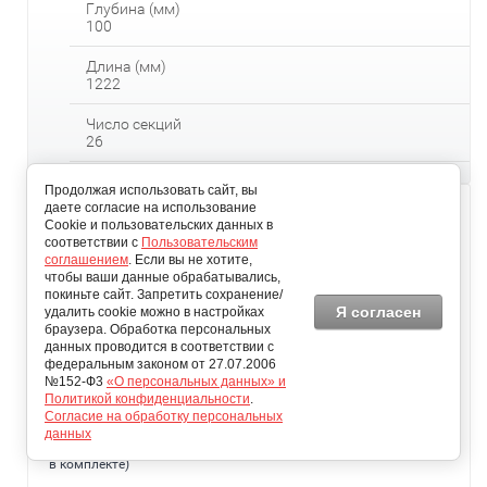
Глубина (мм)
100
Длина (мм)
1222
Число секций
26
Продолжая использовать сайт, вы
даете согласие на использование
Cookie и пользовательских данных в
соответствии с
Пользовательским
соглашением
. Если вы не хотите,
чтобы ваши данные обрабатывались,
покиньте сайт. Запретить сохранение/
Я согласен
удалить cookie можно в настройках
браузера. Обработка персональных
данных проводится в соответствии с
федеральным законом от 27.07.2006
№152-Ф3
«О персональных данных» и
Политикой конфиденциальности
.
Согласие на обработку персональных
данных
Zehnder Charleston 3050/28, нижнее подключение (кронштейны
в комплекте)