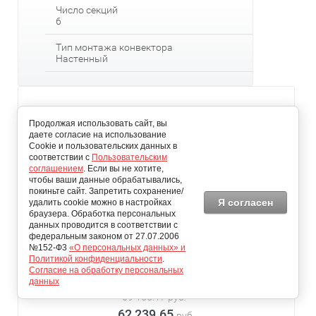
Число секций
6
Тип монтажа конвектора
Настенный
Продолжая использовать сайт, вы
даете согласие на использование
Cookie и пользовательских данных в
соответствии с
Пользовательским
соглашением
. Если вы не хотите,
чтобы ваши данные обрабатывались,
покиньте сайт. Запретить сохранение/
Я согласен
удалить cookie можно в настройках
браузера. Обработка персональных
данных проводится в соответствии с
федеральным законом от 27.07.2006
№152-Ф3
«О персональных данных» и
Политикой конфиденциальности
.
Батарея отопления трубчатая кимры квартиры РСК 5-1200-8
Согласие на обработку персональных
данных
69 155.17
руб.
62 239.65
руб.