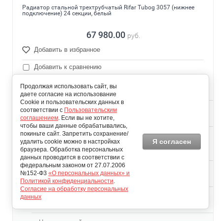
Радиатор стальной трехтрубчатый Rifar Tubog 3057 (нижнее
подключение) 24 секции, белый
67 980.00
руб.
Добавить в избранное
Добавить к сравнению
Стоимость доставки(руб)
Продолжая использовать сайт, вы
0
даете согласие на использование
Cookie и пользовательских данных в
Время доставки(дней)
соответствии с
Пользовательским
3
соглашением
. Если вы не хотите,
чтобы ваши данные обрабатывались,
покиньте сайт. Запретить сохранение/
Цветовые решения
Я согласен
удалить cookie можно в настройках
Ral 9016
браузера. Обработка персональных
(Белый)
данных проводится в соответствии с
федеральным законом от 27.07.2006
Межосевое расстояние (мм)
№152-Ф3
«О персональных данных» и
500
Политикой конфиденциальности
.
Согласие на обработку персональных
Высота (мм)
данных
565