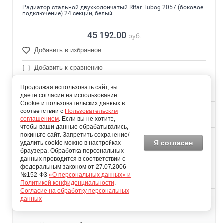
Радиатор стальной двухколончатый Rifar Tubog 2057 (боковое
подключение) 24 секции, белый
45 192.00
руб.
Добавить в избранное
Добавить к сравнению
Стоимость доставки(руб)
Продолжая использовать сайт, вы
0
даете согласие на использование
Cookie и пользовательских данных в
Время доставки(дней)
соответствии с
Пользовательским
5
соглашением
. Если вы не хотите,
чтобы ваши данные обрабатывались,
покиньте сайт. Запретить сохранение/
Цветовые решения
Я согласен
удалить cookie можно в настройках
Ral 9016
браузера. Обработка персональных
(Белый)
данных проводится в соответствии с
федеральным законом от 27.07.2006
Межосевое расстояние (мм)
№152-Ф3
«О персональных данных» и
500
Политикой конфиденциальности
.
Согласие на обработку персональных
Высота (мм)
данных
565