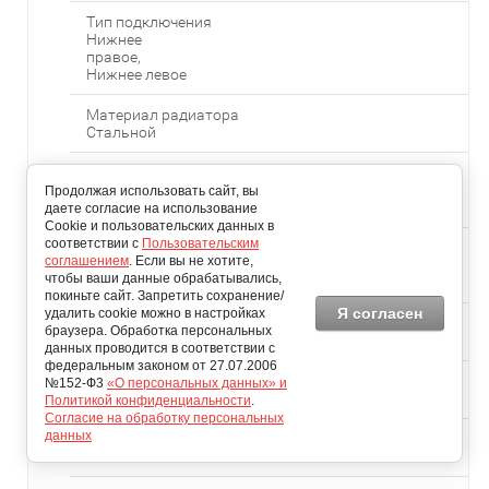
Тип подключения
Нижнее
правое,
Нижнее левое
Материал радиатора
Стальной
Ориентация радиатора
Горизонтальн
Продолжая использовать сайт, вы
ый
даете согласие на использование
Cookie и пользовательских данных в
соответствии с
Пользовательским
Цветовые решения
соглашением
. Если вы не хотите,
Ral 9016
чтобы ваши данные обрабатывались,
(Белый)
покиньте сайт. Запретить сохранение/
Я согласен
удалить cookie можно в настройках
Межосевое расстояние (мм)
браузера. Обработка персональных
50
данных проводится в соответствии с
федеральным законом от 27.07.2006
Высота (мм)
№152-Ф3
«О персональных данных» и
500
Политикой конфиденциальности
.
Согласие на обработку персональных
данных
Глубина (мм)
65