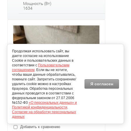
Мощность (Вт)
1634
Продолжая использовать сайт, вы
даете согласие на использование
Cookie и пользовательских данных в
соответствии с
Пользовательским
соглашением
. Если вы не хотите,
чтобы ваши данные обрабатывались,
покиньте сайт. Запретить сохранение/
Я согласен
удалить cookie можно в настройках
браузера. Обработка персональных
Настенный конвектор SAVVA Timber S 2100/90/250
данных проводится в соответствии с
федеральным законом от 27.07.2006
№152-Ф3
«О персональных данных» и
108 034.00
Политикой конфиденциальности
.
руб.
Согласие на обработку персональных
Добавить в избранное
данных
Добавить к сравнению