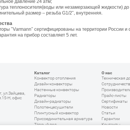
льное давление 24 атм;
ура теплоносителя(воды или незамерзающей жидкости) до
нительный размер – резьба G1/2", внутренняя.
ества
торы "Varmann" сертифицированы на территории России и 
арантия на прибор составляет 5 лет.
Каталог
О нас
Конвектор отопления
Техническая д
Дизайн-конвекторы
Сотрудничест
Настенные конвекторы
Производител
, ул.Зайцева,
Радиаторы
Прайс-листы
м.15-Н, офис
Дизайн-радиаторы
Сертификаты
Полотенцесушители
Новости
Плинтусный конвектор
Статьи
Присоединительная арматура
Гарантии
Тёплый пол
Контакты