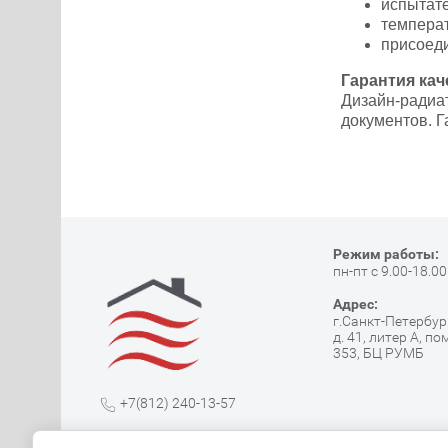
испытате
температ
присоеди
Гарантия кач
Дизайн-радиа
документов. Г
Режим работы:
пн-пт с 9.00-18.00
Адрес:
г.Санкт-Петербург
д. 41, литер А, по
353, БЦ РУМБ
+7(812) 240-13-57
info@spbteplodom.com