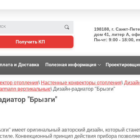
198188, г. Санкт-Пет
дом 41, литер А, оф
Пн-чт: 9:00 - 18:00, пт
Получить КП
плата и Доставка
Полезная информация
Проектировщи
ектор отопления
\
Настенные конвекторы отопления
\
Дизайн
armann вертикальные
\
Дизайн-радиатор "Брызги"
адиатор "Брызги"
ызги" имеет оригинальный авторский дизайн, который стан
стиле. Конвекционный принцип действия прибора позволяе