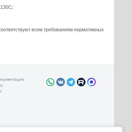
 130С;
соответствуют всем требованиям нормативных
окументация
во
и