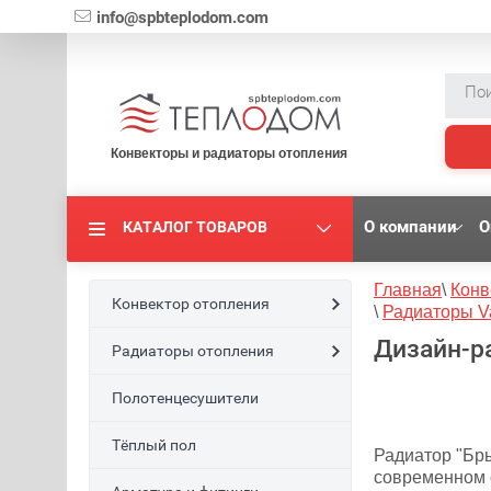
{literal}
info@spbteplodom.com
Конвекторы и радиаторы отопления
О компании
О
КАТАЛОГ ТОВАРОВ
Главная
\
Конв
Конвектор отопления
\
Радиаторы V
Дизайн-р
Радиаторы отопления
Полотенцесушители
Тёплый пол
Радиатор "Бр
современном 